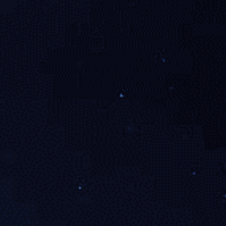
加拉塔萨雷关注道格拉斯路易斯维