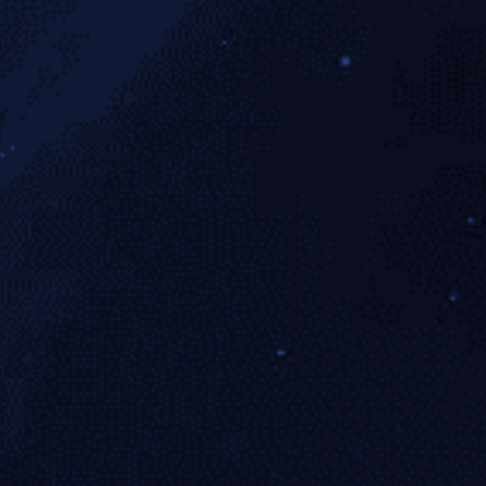
认为是联盟
会对比赛结果产生深远的影响。近...
克表示判断
关注的事件，达拉斯独行侠队的明星球...
像森林狼一
矶湖人队在面对俄克拉荷马城雷霆...