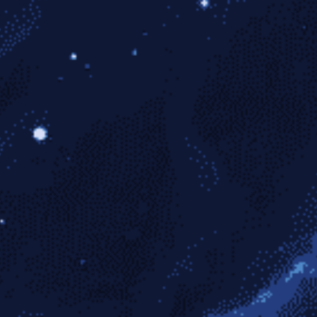
而新任管理层希望通过引援来建立更具竞争力和深度的阵容。引
适应现代足球日益变化的战术需求，灵活高效的新战术体系需要
持续发展的需求，巴萨必须谨慎挑选目标，以确保每一笔投资都
潜质，这符合俱乐部未来发展的方向。
队结构，是当前巴萨所追求的一种平衡方式。通过培育年轻球员
持续发展目标。
见的是，他将在很大程度上改变目前巴萨前线球员间的位置分配
但也为整个团队注入了新的活力与激情。
助于激发其他前锋们提高自身水平。在竞技体育中，通过良性的
调“团队合作”的理念，使所有成员都朝着同一个目标努力奋斗