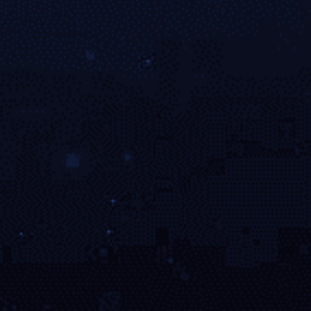
此并不意外
们展现自我的重要一部分。近日，勒布...
联系我们
快速导航
南省郑州市金水区农业路72号
App下载
关于我们
upport@ps-hthapp.com
隐私政策
用户协议
网站地图