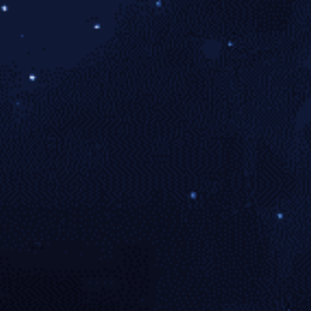
比利时世界杯征程回顾老中青三代…
相关推荐文章
波什称赞圣安东尼奥主场氛围
在现代篮球的世界中，主场氛围往往
2026-07-01
东契奇因左腿筋酸痛退赛雷迪
近日，NBA赛场上发生了一起引人
2026-06-04
湖人面对雷霆受让155分能否
在本篇文章中，我们将深入探讨洛杉
2026-07-12