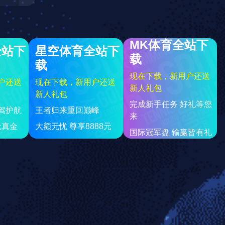
体素质，还拥有极强的比赛阅读能力，这使
要一步。
股显得尤为重要。在这样的环境下，6000
他成为防守方难以对付的对象。此外，他在
助球队赢得比赛。这种关键时刻的冷静与决
以不断改进自我。这种学习精神使得他有更
展动力。