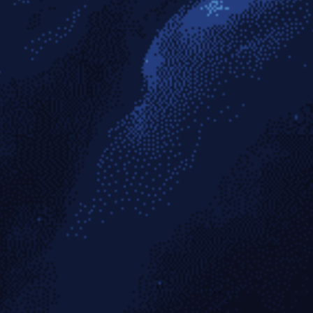
外界传递出一个积极信号：尽管身处动荡时期，但巴萨依然坚定
们对未来充满期待与信心。
价6000万盼尽快完成转会”这一消息不仅标志着双方合作关系
来看，这都是一次双赢之举，对双方都具有重要意义。
坎普闪耀光芒，同时也期望他的加入能助推巴萨重回巅峰，实现
拭目以待！