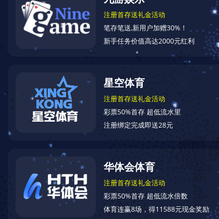
巴萨与戈登达达成全面协议身价
2026-06-11 01:10
27 次阅读
近日，西班牙足球俱乐部巴萨（巴塞罗那）与
迷们的广泛关注和热议。文章将从多个方
方面展开探讨。同时，也将对这笔交易可
1、交易背景及市场动态
在当前全球足球转会市场上，各大俱乐部
要重建和补强阵容，寻找合适的人选显得