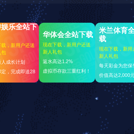
变的技术和卓越射门能力，迅速崭露头角。他不仅具备良好的身
于巴萨来说，引入这样一位年轻天才无疑是提升球队竞争力的重
，不少俱乐部面临财政压力，因此选择性地投入资金以获取潜力
，也是各方利益均衡后的结果。
任边锋位置，还能担任中路先锋。其快速突破及定位球技术，使
间形成良好的化学反应，为球队创造更多进攻机会。
的进球效率。他在联赛中的表现令人瞩目，频繁打入关键进球帮
，也正是他被众多豪门争抢的重要原因。
的职业素养。他始终保持积极向上的态度，并愿意接受教练指导
一位充满潜力又具备成熟心态的新星，将极大增强球队未来的发