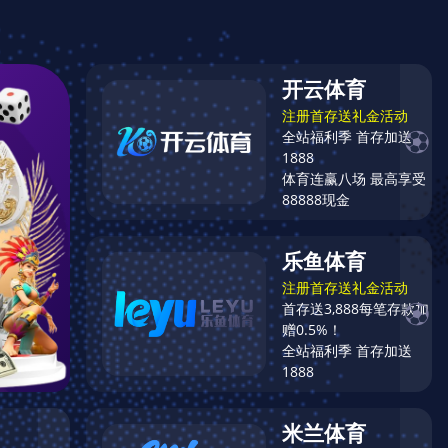
注册入口
赛事与数据服务
支持
APP下载
与
网页使用
，每日同步更
握比赛节奏。