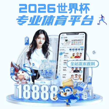
注册入口
华体会体育
APP与网页版入口
｜畅享全球体育赛事与数据服
务
欢迎访问
华体会体育
，提供全面覆盖足球、篮
球、电竞等项目的赛事资讯与数据内容， 支持
APP下载
与
网页使用
，每日同步更新千场比
赛，聚焦热门体育内容， 助您轻松获取赛事动
态，掌握比赛节奏。