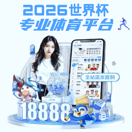
注册入口
华体会体育
APP与网页版入口
｜畅享全球体育赛事与数据服
务
欢迎访问
华体会体育
，提供全面覆盖足球、篮
球、电竞等项目的赛事资讯与数据内容， 支持
APP下载
与
网页使用
，每日同步更新千场比
赛，聚焦热门体育内容， 助您轻松获取赛事动
态，掌握比赛节奏。