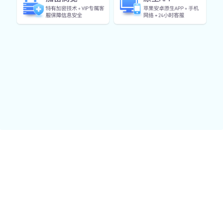
术风格虽然需要时间磨合，但一旦成熟，将会极大提
升球队整体实力。
此外，科瓦奇注重培养年轻球员，他相信培养新生代
能为球队注入新鲜血液。在他的领导下，多名年轻球
员得到了锻炼机会，并且展现出了潜力，这对于未来
的发展至关重要。
因此，从长远来看，续约意味着俱乐部希望继续给予
科瓦奇施展拳脚的机会，以实现他执教理念的全面落
地。这样的支持无疑也是对他能力的一种肯定。
3、阵容深度与管理层支持
一个成功的足球团队离不开深厚的人才储备和良好的
管理体系。在这方面，多特蒙德近年来也进行了积极