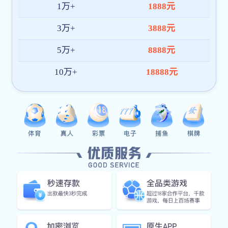
队的表现，比如伤病、队员状态起伏等，这些都是主
教练难以控制的。
此外，俱乐部内部也承认，在引援和战术执行方面存
在一些问题。这些问题不仅对球员们产生了压力，也
让教练组面临了巨大的挑战。因此，将所有责任归咎
于科瓦奇，对于解决问题并无益处。
综合来看，多特蒙德高层希望通过续约来传达出一种
稳定信号，让球员们能够更加专注于比赛，而不是频
繁更换主教练所带来的不安定感。
2、科瓦奇执教理念得到认可
随着时间推移，科瓦奇在多特蒙德所倡导的战术理念
逐渐得到了认可。他强调团队配合和攻防平衡，使得
球队在某些场次中展现出了不错的竞技水平。这种战