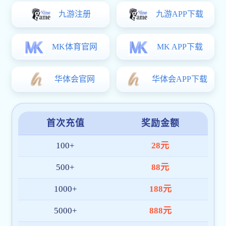
持态度，分析其背后的原因及影响。首先，多特蒙德
高层认为球队近期表现不佳并非科瓦奇的责任，而是
多方面因素导致；其次，科瓦奇的执教理念与战术风
格逐渐被认可，为球队未来发展奠定了基础；然后，
将重点关注球员阵容和管理层支持对科瓦奇续约的重
要性；最后，结合整体球队氛围和球迷反应，对这一
决策进行总结。通过这些分析，我们可以更全面地理
解多特蒙德为何选择坚定支持科瓦奇续约，并展望其
未来可能带来的变化。
1、球队表现与责任划分
在对多特蒙德近期表现的分析中，高层普遍认为，这
支球队在赛季中的低迷状态并不是由科瓦奇一人所造
成的。尽管成绩不如预期，但许多因素都在影响着球